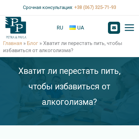
П
Срочная консультация:
+38 (067) 325-71-93
е
р
RU
UA
е
й
Главная
»
Блог
»
Хватит ли перестать пить, чтобы
избавиться от алкоголизма?
т
и
Хватит ли перестать пить,
к
с
чтобы избавиться от
о
алкоголизма?
д
е
р
ж