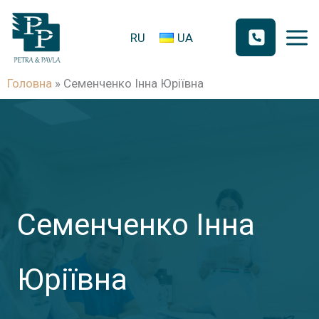
П
е
RU
UA
р
е
Головна
»
Семенченко Інна Юріївна
й
т
и
д
о
в
Семенченко Інна
м
і
Юріївна
с
т