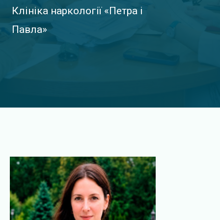
у
Клініка наркології «Петра і
Павла»