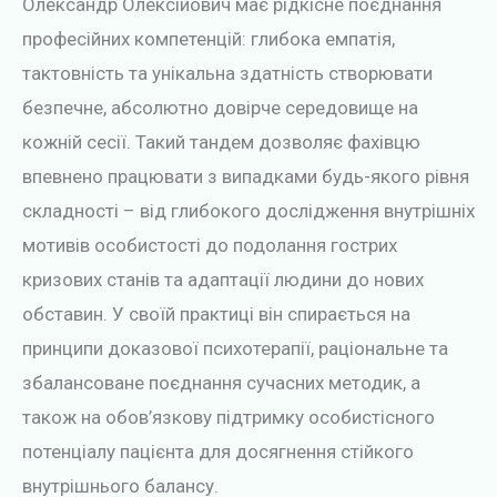
Олександр Олексійович має рідкісне поєднання
професійних компетенцій: глибока емпатія,
тактовність та унікальна здатність створювати
безпечне, абсолютно довірче середовище на
кожній сесії. Такий тандем дозволяє фахівцю
впевнено працювати з випадками будь-якого рівня
складності – від глибокого дослідження внутрішніх
мотивів особистості до подолання гострих
кризових станів та адаптації людини до нових
обставин. У своїй практиці він спирається на
принципи доказової психотерапії, раціональне та
збалансоване поєднання сучасних методик, а
також на обов’язкову підтримку особистісного
потенціалу пацієнта для досягнення стійкого
внутрішнього балансу.