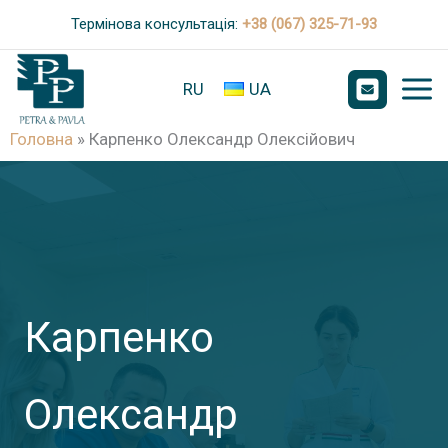
П
Термінова консультація:
+38 (067) 325-71-93
е
р
RU
UA
е
й
Головна
»
Карпенко Олександр Олексійович
т
и
д
о
в
Карпенко
м
і
с
Олександр
т