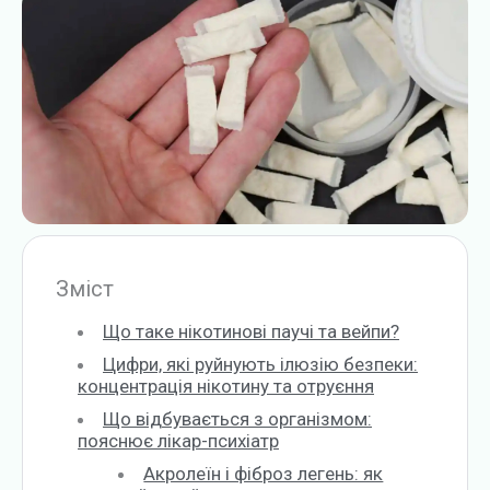
Зміст
Що таке нікотинові паучі та вейпи?
Цифри, які руйнують ілюзію безпеки:
концентрація нікотину та отруєння
Що відбувається з організмом:
пояснює лікар-психіатр
Акролеїн і фіброз легень: як