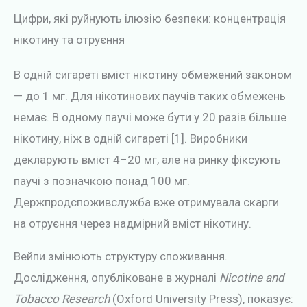
Цифри, які руйнують ілюзію безпеки: концентрація
нікотину та отруєння
В одній сигареті вміст нікотину обмежений законом
— до 1 мг. Для нікотинових паучів таких обмежень
немає. В одному паучі може бути у 20 разів більше
нікотину, ніж в одній сигареті [1]. Виробники
декларують вміст 4–20 мг, але на ринку фіксують
паучі з позначкою понад 100 мг.
Держпродспоживслужба вже отримувала скарги
на отруєння через надмірний вміст нікотину.
Вейпи змінюють структуру споживання.
Дослідження, опубліковане в журналі
Nicotine and
Tobacco Research
(Oxford University Press), показує: