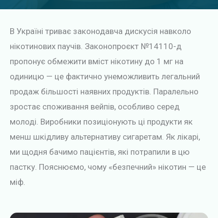
у
В Україні триває законодавча дискусія навколо
нікотинових паучів. Законопроєкт №14110-д
пропонує обмежити вміст нікотину до 1 мг на
одиницю — це фактично унеможливить легальний
продаж більшості наявних продуктів. Паралельно
зростає споживання вейпів, особливо серед
молоді. Виробники позиціонують ці продукти як
менш шкідливу альтернативу сигаретам. Як лікарі,
ми щодня бачимо пацієнтів, які потрапили в цю
пастку. Пояснюємо, чому «безпечний» нікотин — це
міф.