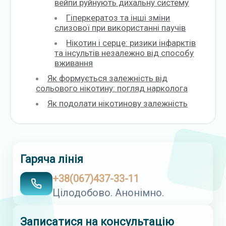
вейпи руйнують дихальну систему
Гіперкератоз та інші зміни
слизової при використанні паучів
Нікотин і серце: ризики інфарктів
та інсультів незалежно від способу
вживання
Як формується залежність від
сольового нікотину: погляд нарколога
Як подолати нікотинову залежність
Гаряча лінія
+38(067)437-33-11
Цілодобово. Анонімно.
Записатися на консультацію