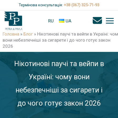
П
Термінова консультація:
+38 (067) 325-71-93
е
р
RU
UA
е
Головна
»
Блог
»
Нікотинові паучі та вейпи в Україні: чо
й
вони небезпечніші за сигарети і до чого готує закон
т
2026
и
д
Нікотинові паучі та вейпи в
о
Україні: чому вони
в
м
небезпечніші за сигарети і
і
с
до чого готує закон 2026
т