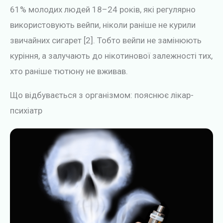
61% молодих людей 18–24 років, які регулярно
використовують вейпи, ніколи раніше не курили
звичайних сигарет [2]. Тобто вейпи не замінюють
куріння, а залучають до нікотинової залежності тих,
хто раніше тютюну не вживав.
Що відбувається з організмом: пояснює лікар-
психіатр