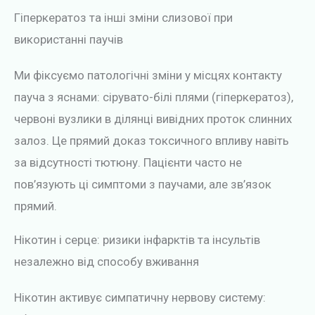
Гіперкератоз та інші зміни слизової при
використанні паучів
Ми фіксуємо патологічні зміни у місцях контакту
пауча з яснами: сірувато-білі плями (гіперкератоз),
червоні вузлики в ділянці вивідних проток слинних
залоз. Це прямий доказ токсичного впливу навіть
за відсутності тютюну. Пацієнти часто не
пов’язують ці симптоми з паучами, але зв’язок
прямий.
Нікотин і серце: ризики інфарктів та інсультів
незалежно від способу вживання
Нікотин активує симпатичну нервову систему: