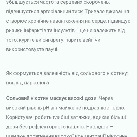
збільшується частота серцевих скорочень,
підвищується артеріальний тиск. Тривале вживання
створює хронічне навантаження на серце, підвищує
ризики інфарктів та інсультів. І це не залежить від
того, курите ви сигарету, парите вейп чи
використовуєте паучі.
Як формується залежність від сольового нікотину:
погляд нарколога
Сольовий нікотин маскує високі дози.
Через
високий рівень pH він майже не подразнює горло.
Користувач робить глибші затяжки, вдихає більші
дози без рефлекторного кашлю. Наслідок —
швидке досягнення високої концентрації нікотину