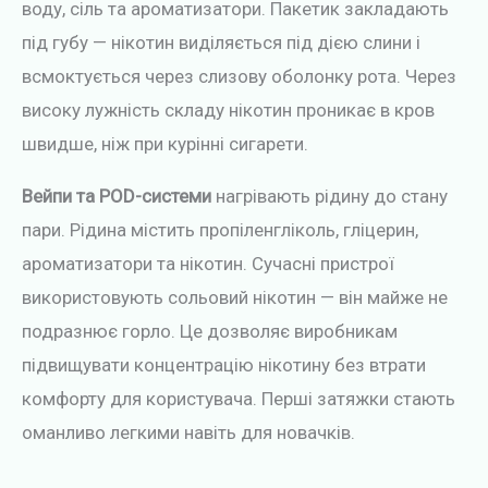
воду, сіль та ароматизатори. Пакетик закладають
під губу — нікотин виділяється під дією слини і
всмоктується через слизову оболонку рота. Через
високу лужність складу нікотин проникає в кров
швидше, ніж при курінні сигарети.
Вейпи та POD-системи
нагрівають рідину до стану
пари. Рідина містить пропіленгліколь, гліцерин,
ароматизатори та нікотин. Сучасні пристрої
використовують сольовий нікотин — він майже не
подразнює горло. Це дозволяє виробникам
підвищувати концентрацію нікотину без втрати
комфорту для користувача. Перші затяжки стають
оманливо легкими навіть для новачків.