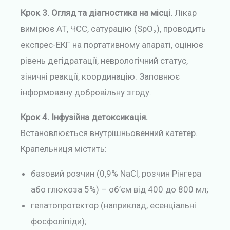
Крок 3. Огляд та діагностика на місці.
Лікар
вимірює АТ, ЧСС, сатурацію (SpO₂), проводить
експрес-ЕКГ на портативному апараті, оцінює
рівень дегідратації, неврологічний статус,
зіничні реакції, координацію. Заповнює
інформовану добровільну згоду.
Крок 4. Інфузійна детоксикація.
Встановлюється внутрішньовенний катетер.
Крапельниця містить:
базовий розчин (0,9% NaCl, розчин Рінгера
або глюкоза 5%) – об’єм від 400 до 800 мл;
гепатопротектор (наприклад, есенціальні
фосфоліпіди);