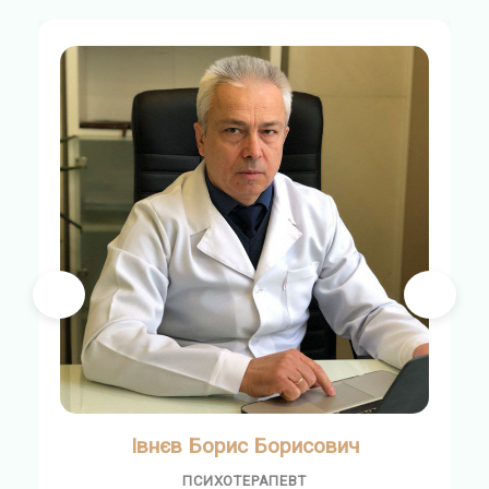
Івнєв Борис Борисович
ПСИХОТЕРАПЕВТ