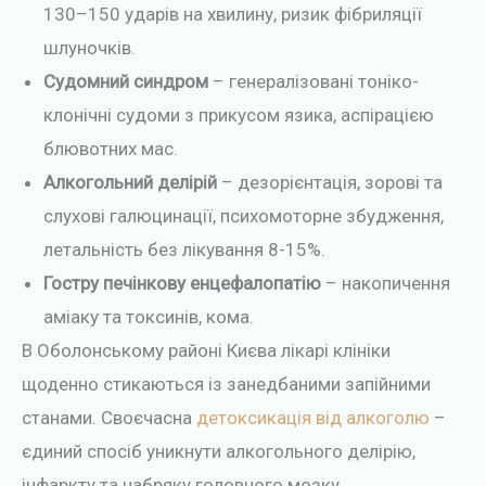
130–150 ударів на хвилину, ризик фібриляції
шлуночків.
Судомний синдром
– генералізовані тоніко-
клонічні судоми з прикусом язика, аспірацією
блювотних мас.
Алкогольний делірій
– дезорієнтація, зорові та
слухові галюцинації, психомоторне збудження,
летальність без лікування 8-15%.
Гостру печінкову енцефалопатію
– накопичення
аміаку та токсинів, кома.
В Оболонському районі Києва лікарі клініки
щоденно стикаються із занедбаними запійними
станами. Своєчасна
детоксикація від алкоголю
–
єдиний спосіб уникнути алкогольного делірію,
інфаркту та набряку головного мозку.