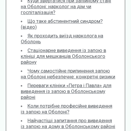
Куди звертатися при запійному стані
на Оболоні: нарколог на дім чи
госпіталізація?
Що таке абстинентний синдром?
(відео)
Як проходить виїзд нарколога на
Оболонь
Стаціонарне виведення із запою в
клініці для мешканців Оболонського
району
Чому самостійне припинення запою
на Оболоні небезпечне: конкретні ризики
Переваги клініки «Петра і Павла» для
виведення із запою в Оболонському
районі
Коли потрібне професійне виведення
із запою на Оболоні?
Найчастіші запитання про виведення
із запою на дому в Оболонському районі