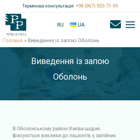
П
Термінова консультація:
+38 (067) 325-71-93
е
р
RU
UA
е
Головна
»
Виведення із запою Оболонь
й
т
Виведення із запою
и
д
Оболонь
о
в
м
і
с
В Оболонському районі Києва щодня
т
фіксуються виклики до пацієнтів у запійних