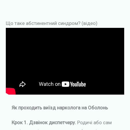
Що таке абстинентний синдром? (відео)
Як проходить виїзд нарколога на Оболонь
Крок 1. Дзвінок диспетчеру.
Родичі або сам