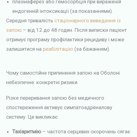
плазмаферез або гемосорбція при вираженій
ендогенній інтоксикації (за показаннями).
Середня тривалість
стаціонарного виведення із
запою
– від 12 до 48 годин. Після виписки пацієнт
отримує програму профілактики рецидиву і може
залишитися на
реабілітацію
(за бажанням).
Чому самостійне припинення запою на Оболоні
небезпечне: конкретні ризики
Різке переривання запою без медичного
спостереження активує симпатоадреналову
систему. Це викликає:
Тахіаритмію
– частота серцевих скорочень сягає