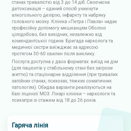
у
станах тривалістю від 3 до 14 діб. Своєчасна
детоксикація – єдиний спосіб уникнути
алкогольного делірію, інфаркту та набряку
головного мозку. Клініка «Петра і Павла» надає
професійну допомогу мешканцям Оболоні
цілодобово, без вихідних, незалежно від
комендантської години. Бригада нарколога та
медичної сестри виїжджає за адресою
протягом 30-60 хвилин після виклику.
Послуга доступна у двох форматах: виїзд на дім
(для пацієнтів у стабільному стані без загрози
життю) та стаціонарне відділення (при тривалих
запійних станах, психозах, тяжких соматичних
патологіях). Обидва варіанти реалізуються на
базі ліцензії МОЗ. Лікарі клініки – наркологи та
психіатри зі стажем від 18 до 26 років.
Гаряча лінія