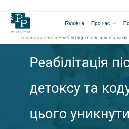
П
е
р
Головна
Про нас
По
е
Головна
»
Блог
»
Реабілітація після алкоголізму
й
т
Реабілітація пі
и
д
о
детоксу та код
в
м
і
цього уникнут
с
т