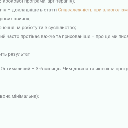
2-крокової програми, арт-терапія);
пія – докладніше в статті
Співзалежність при алкоголізм
рових звичок;
нення на роботу та в суспільство;
ий часто протікає важче та прихованіше – про це ми писа
жить результат
 Оптимальний – 3-6 місяців. Чим довша та якісніша програ
вона мінімальна);
;