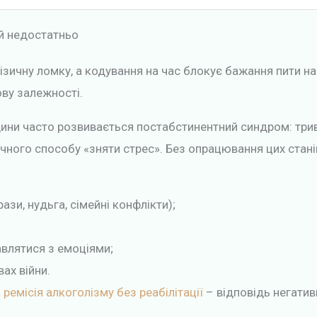
й недостатньо
зичну ломку, а кодування на час блокує бажання пити на ф
ову залежності.
ни часто розвивається постабстинентний синдром: триво
ичного способу «зняти стрес». Без опрацювання цих стан
ази, нудьга, сімейні конфлікти);
авлятися з емоціями;
ах війни.
ремісія алкоголізму без реабілітації
– відповідь негатив