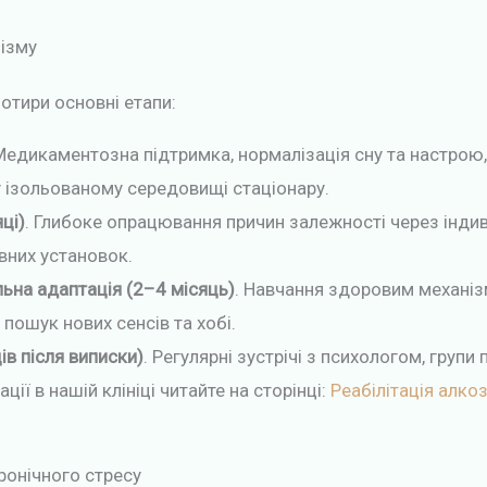
лізму
отири основні етапи:
 Медикаментозна підтримка, нормалізація сну та настро
у ізольованому середовищі стаціонару.
ці)
. Глибоке опрацювання причин залежності через індив
вних установок.
ьна адаптація (2–4 місяць)
. Навчання здоровим механізм
 пошук нових сенсів та хобі.
ів після виписки)
. Регулярні зустрічі з психологом, групи
ії в нашій клініці читайте на сторінці:
Реабілітація алко
хронічного стресу