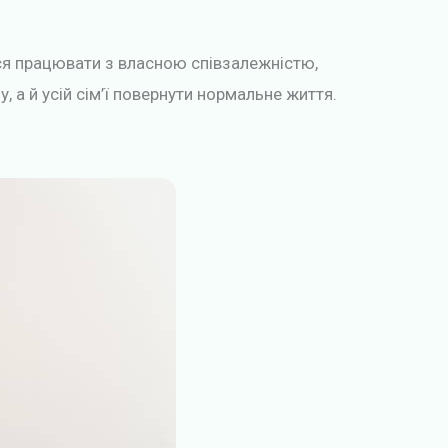
ся працювати з власною співзалежністю,
а й усій сім’ї повернути нормальне життя.