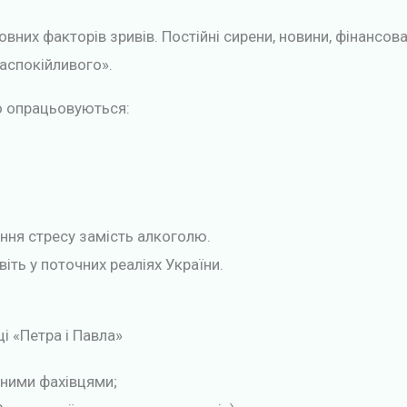
овних факторів зривів. Постійні сирени, новини, фінансо
аспокійливого».
мо опрацьовуються:
ння стресу замість алкоголю.
іть у поточних реаліях України.
ці «Петра і Павла»
аними фахівцями;