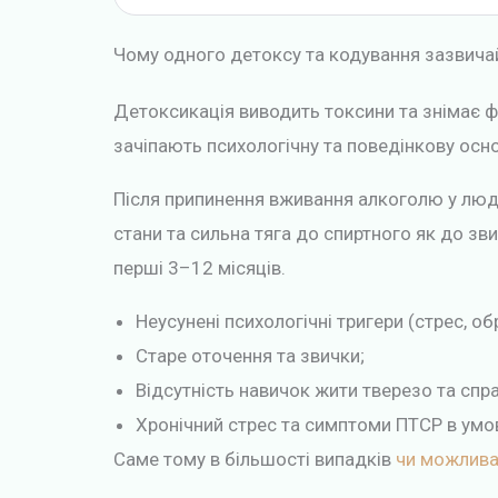
Чому одного детоксу та кодування зазвича
Детоксикація виводить токсини та знімає фі
зачіпають психологічну та поведінкову осн
Після припинення вживання алкоголю у люди
стани та сильна тяга до спиртного як до зв
перші 3–12 місяців.
Неусунені психологічні тригери (стрес, обр
Старе оточення та звички;
Відсутність навичок жити тверезо та спр
Хронічний стрес та симптоми ПТСР в умов
Саме тому в більшості випадків
чи можлива 