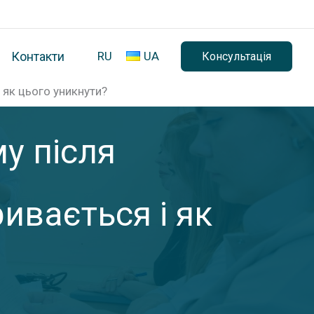
Контакти
RU
UA
Консультація
і як цього уникнути?
му після
ивається і як