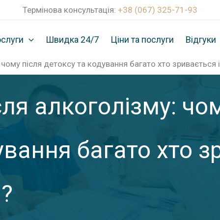
Термінова консультація:
+38 (067) 325-71-93
слуги
Швидка 24/7
Ціни та послуги
Відгуки
: чому після детоксу та кодування багато хто зривається 
сля алкоголізму: чо
ування багато хто зр
и?