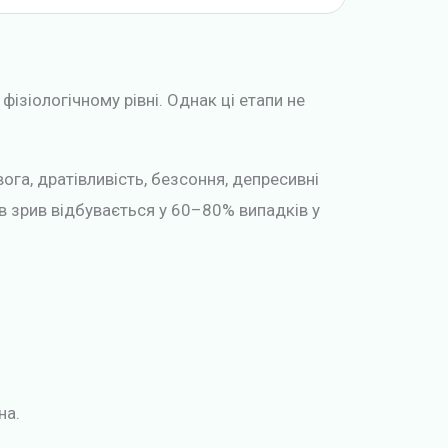
ізіологічному рівні. Однак ці етапи не
га, дратівливість, безсоння, депресивні
ів зрив відбувається у 60–80% випадків у
на.