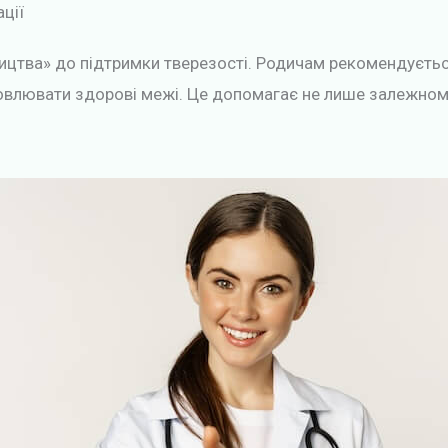
ації
ництва» до підтримки тверезості. Родичам рекомендуєть
овлювати здорові межі. Це допомагає не лише залежному, 