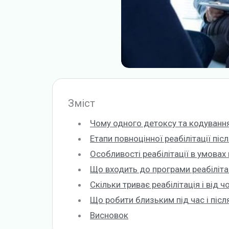
Зміст
Чому одного детоксу та кодуванн
Етапи повноцінної реабілітації піс
Особливості реабілітації в умовах 
Що входить до програми реабілітаці
Скільки триває реабілітація і від 
Що робити близьким під час і після
Висновок