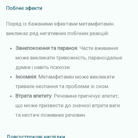
Побічні эфекти
Поряд із бажаними ефектами метамфетамін
викликає ряд негативних побічних реакцій:
Занепокоєння та параноя
: Часте вживання
може викликати тривожність, параноїдальні
думки і навіть психози.
Інсомнія
: Метамфетамін може викликати
тривале неспання та проблеми зі сном.
Втрата апетиту
: Речовина пригнічує апетит,
що може призвести до значної втрати ваги
та нестачі поживних речовин.
Довгострокові наслідки