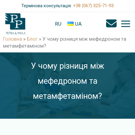
П
Термінова консультація:
+38 (067) 325-71-93
е
р
RU
UA
е
Головна
»
Блог
»
У чому різниця між мефедроном та
й
метамфетаміном?
т
и
У чому різниця між
д
о
мефедроном та
в
метамфетаміном?
м
і
с
т