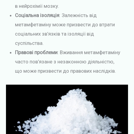
в нейрохімії мозку.
Соціальна ізоляція
: Залежність від
метамфетаміну може призвести до втрати
соціальних зв’язків та ізоляції від
суспільства.
Правові проблеми
: Вживання метамфетаміну
часто пов’язане з незаконною діяльністю,
що може призвести до правових наслідків.