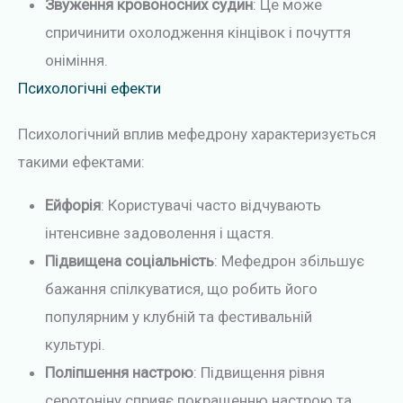
Звуження кровоносних судин
: Це може
спричинити охолодження кінцівок і почуття
оніміння.
Психологічні ефекти
Психологічний вплив мефедрону характеризується
такими ефектами:
Ейфорія
: Користувачі часто відчувають
інтенсивне задоволення і щастя.
Підвищена соціальність
: Мефедрон збільшує
бажання спілкуватися, що робить його
популярним у клубній та фестивальній
культурі.
Поліпшення настрою
: Підвищення рівня
серотоніну сприяє покращенню настрою та